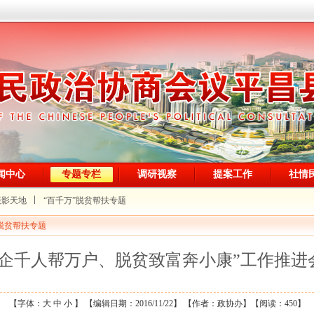
闻中心
专题专栏
调研视察
提案工作
社情
摄影天地
“百千万”脱贫帮扶专题
”脱贫帮扶专题
百企千人帮万户、脱贫致富奔小康”工作推进
【字体：
大
中
小
】 【编辑日期：2016/11/22】 【作者：政协办】【阅读：
450】