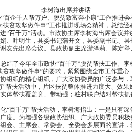
李树海出席并讲话
“百企千人帮万户、脱贫致富奔小康”工作推进
为扶贫攻坚做件事”工作推进现场会精神，总结经
进“百千万”活动。市政协主席李树海出席会议并
小娟、叶明生，县委书记蒲开文，县委副书记、县
席谢友先出席会议。县政协副主席游泽莉、陈定举
总结了今年全市政协“百千万”脱贫帮扶工作。李
扶贫攻坚做件事”的要求，紧紧围绕全市工作重心，
政协组织的精心组织，广大政协委员的广泛参与，
万”帮扶活动中，片区扶贫整体推进力度大、效果
济实体帮扶覆盖宽、带动强；驻村联户结对帮扶抓
化“百千万”帮扶活动，李树海指出：一是只有深
的广度。为增强各级政协组织、广大政协委员积极
党组会、主席会、常委会、全委会多层面的宣讲，