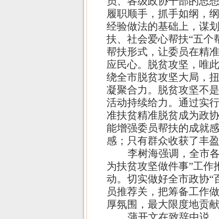
员、各级政协干部的思
履职顺手，抓手如纲，
经验做法的基础上，谋
扶、社会爱心帮扶“五个
帮扶形式，让委员在精
应民心。脱贫攻坚，唯
绕全市脱贫攻坚大局，
凝聚合力。脱贫攻坚不是
活动持续给力。通过实
准扶贫精准脱贫成为政
能增强委员帮扶的成就
感；只有群众收获了丰
李树海强调，全市各
为扶贫攻坚做件事”工作
动。切实做好全市政协“
员推荐关，把筹备工作
厚氛围，最大限度地贡
蒲开文在致辞中说，