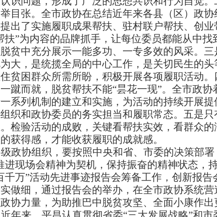
想认识问题，形成了广泛的思想共识和行为自觉。
纲举目张。全市政协在总结近年来各县（区）政协
划提出了实施履职成果帮扶、驻村联户帮扶、创业
帮扶”为内容的品牌抓手，让每位委员都能从中找
准脱贫中充分展示一能多功、一专多效的风采。三
此为大，是统揽全局的中心工作，是关切民生的头
扭住贫困群众所需所盼，积极开展各项履职活动。
一蹴而就，脱贫帮扶不能“昙花一现”。全市政协
行一系列机制的建立和实施，为活动的持续开展提
协组织和政协委员的务实担当和履职常态。五是只
感。检验活动的成败，关键看帮扶实效，看群众的
盈的获得感，才能收获履职的成就感。
级政协组织，要按照中央和省、市委的决策部署
推进现场会精神为契机，保持振奋的精神状态，持
百千万”活动先进事迹报告会筹备工作，创新报告
做实做细，通过报告会的举办，在全市政协系统营
献政协力量，为助推巴中脱贫攻坚、全面小康作出
近年来，平昌认真贯彻省委“三大发展战略”和市