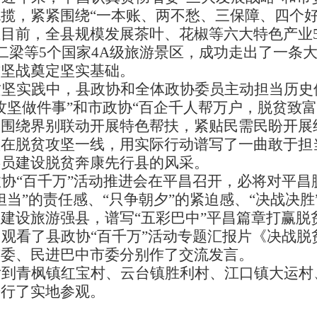
揽，紧紧围绕“一本账、两不愁、三保障、四个好
止目前，全县规模发展茶叶、花椒等六大特色产业
二梁等
5
个国家
4A
级旅游景区，成功走出了一条
攻坚战奠定坚实基础。
攻坚实践中，县政协和全体政协委员主动担当历史
攻坚做件事”和市政协“百企千人帮万户，脱贫致富
，围绕界别联动开展特色帮扶，紧贴民需民盼开展
跃在脱贫攻坚一线，用实际行动谱写了一曲敢于担
委员建设脱贫奔康先行县的风采。
协“百千万”活动推进会在平昌召开，必将对平昌
担当”的责任感、“只争朝夕”的紧迫感、“决战决
建设旅游强县，谱写“五彩巴中”平昌篇章打赢脱
观看了县政协“百千万”活动专题汇报片《决战脱
市委、民进巴中市委分别作了交流发言。
后到青枫镇红宝村、云台镇胜利村、江口镇大运村
进行了实地参观。